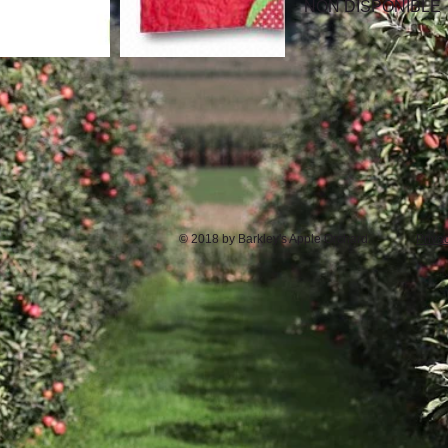
NON DISPONIBLE
91
© 2018 by Barkley's Apple Orchard.
Priva