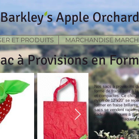
Barkley s Apple Orchar
ER ET PRODUITS
MARCHANDISE MARCH
ac à Provisions en Form
Nos sacs à provisions d
forme de fraise sont à la
et compactes. Ce chouet
nylon de 12”x20” se repl
former en fraise brillante
sacs se vendent rapid
cadeaux pratiques à gran
Disponibles en paquets 
caisse de 600.