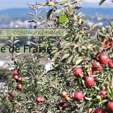
d
É
CONTACTEZ NOUS
e de Fraise
urables en
 fois élégants
te sac en
ie pour se
. Ces jolis
ement comme
de allure.
de 24 ou en