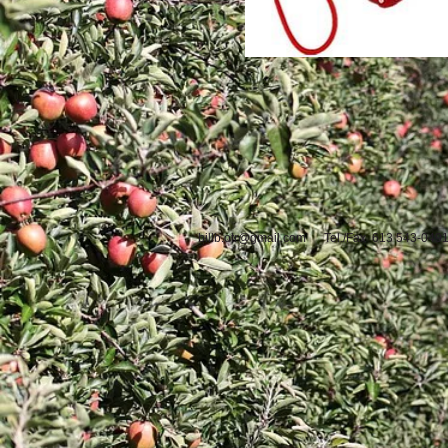
billb.otr@gmail.com
Tel./Fax 613 543-04